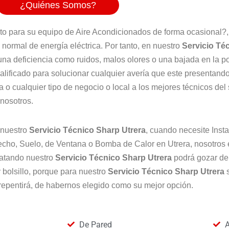
¿Quiénes Somos?
to para su equipo de Aire Acondicionados de forma ocasional?,
normal de energía eléctrica. Por tanto, en nuestro
Servicio Té
na deficiencia como ruidos, malos olores o una bajada en la p
alificado para solucionar cualquier avería que este presentand
 o cualquier tipo de negocio o local a los mejores técnicos del
 nosotros.
 nuestro
Servicio Técnico Sharp
Utrera
, cuando necesite Inst
 Techo, Suelo, de Ventana o Bomba de Calor en Utrera, nosotro
ratando nuestro
Servicio Técnico Sharp
Utrera
podrá gozar de
 bolsillo, porque para nuestro
Servicio Técnico Sharp
Utrera
rrepentirá, de habernos elegido como su mejor opción.
De Pared
A