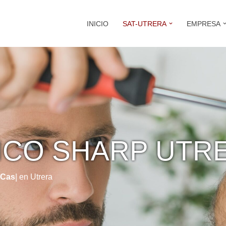
INICIO
SAT-UTRERA
EMPRESA
ICO SHARP UTR
 Cassette
en Utrera