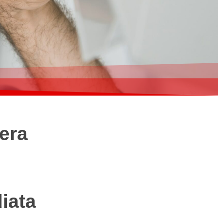
era
iata