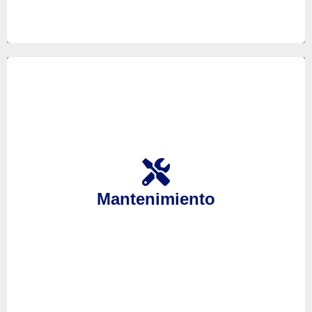
Realice el mantenimiento de sus equipos y alargue
su vida útil anticipando a posibles averías o
aminorando la gravedad de estas, pues gracias a
Mantenimiento
ello se ahorrará gastos innecesarios reemplazando
sus equipos.